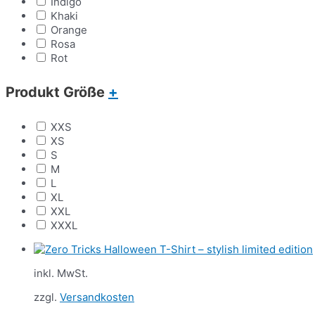
Indigo
Khaki
Orange
Rosa
Rot
Produkt Größe
+
XXS
XS
S
M
L
XL
XXL
XXXL
inkl. MwSt.
zzgl.
Versandkosten