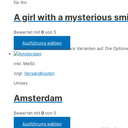
für Ihn
A girl with a mysterious sm
Bewertet mit
0
von 5
33
€
Ausführung wählen
Dieses Produkt weist mehrere Varianten auf. Die Optio
inkl. MwSt.
zzgl.
Versandkosten
Unisex
Amsterdam
Bewertet mit
0
von 5
24
€
Ausführung wählen