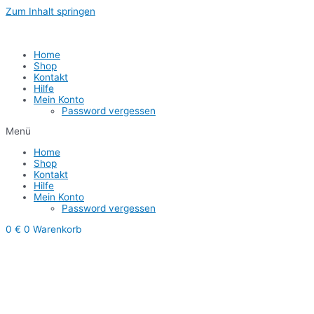
Zum Inhalt springen
1
Home
Shop
Kontakt
Hilfe
Mein Konto
Password vergessen
Menü
Home
Shop
Kontakt
Hilfe
Mein Konto
Password vergessen
0
€
0
Warenkorb