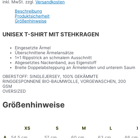
inkl. MwSt.
zzgl.
Versandkosten
Beschreibung
Produktsicherheit
Größenhinweise
UNISEX T-SHIRT MIT STEHKRAGEN
Eingesetzte Ärmel
Überschnittene Ärmelansätze
1×1 Rippstrick an schmalem Ausschnitt
Abgesetztes Nackenband, aus Eigenstoff
Breite Doppelabsteppung an Ärmelenden und unterem Saum
OBERSTOFF: SINGLEJERSEY, 100% GEKÄMMTE
RINGGESPONNENE BIO-BAUMWOLLE, VORGEWASCHEN, 200
GSM
OVERSIZED
Größenhinweise
XS
S
M
L
A
54,5 cm
57 cm
60 cm
63 cm
66 cm