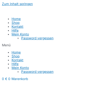
Zum Inhalt springen
1
Home
Shop
Kontakt
Hilfe
Mein Konto
Password vergessen
Menü
Home
Shop
Kontakt
Hilfe
Mein Konto
Password vergessen
0
€
0
Warenkorb