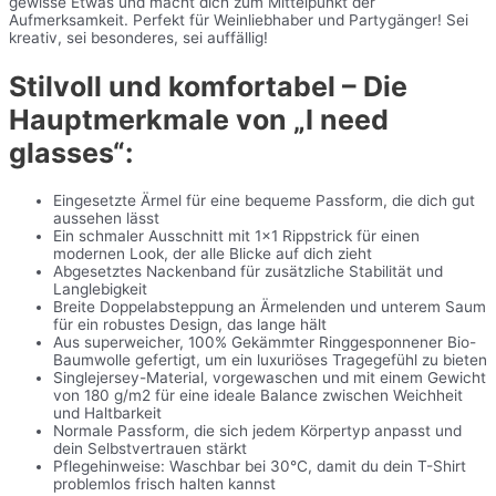
gewisse Etwas und macht dich zum Mittelpunkt der
Aufmerksamkeit. Perfekt für Weinliebhaber und Partygänger! Sei
kreativ, sei besonderes, sei auffällig!
Stilvoll und komfortabel – Die
Hauptmerkmale von „I need
glasses“:
Eingesetzte Ärmel für eine bequeme Passform, die dich gut
aussehen lässt
Ein schmaler Ausschnitt mit 1×1 Rippstrick für einen
modernen Look, der alle Blicke auf dich zieht
Abgesetztes Nackenband für zusätzliche Stabilität und
Langlebigkeit
Breite Doppelabsteppung an Ärmelenden und unterem Saum
für ein robustes Design, das lange hält
Aus superweicher, 100% Gekämmter Ringgesponnener Bio-
Baumwolle gefertigt, um ein luxuriöses Tragegefühl zu bieten
Singlejersey-Material, vorgewaschen und mit einem Gewicht
von 180 g/m2 für eine ideale Balance zwischen Weichheit
und Haltbarkeit
Normale Passform, die sich jedem Körpertyp anpasst und
dein Selbstvertrauen stärkt
Pflegehinweise: Waschbar bei 30°C, damit du dein T-Shirt
problemlos frisch halten kannst