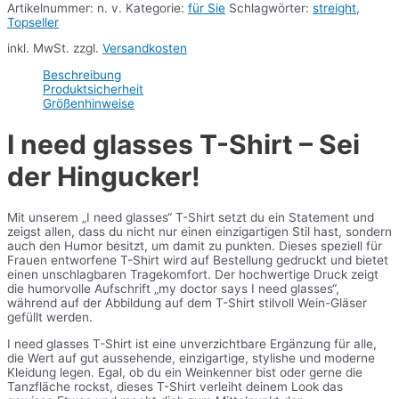
Artikelnummer:
n. v.
Kategorie:
für Sie
Schlagwörter:
streight
,
Topseller
inkl. MwSt.
zzgl.
Versandkosten
Beschreibung
Produktsicherheit
Größenhinweise
I need glasses T-Shirt – Sei
der Hingucker!
Mit unserem „I need glasses“ T-Shirt setzt du ein Statement und
zeigst allen, dass du nicht nur einen einzigartigen Stil hast, sondern
auch den Humor besitzt, um damit zu punkten. Dieses speziell für
Frauen entworfene T-Shirt wird auf Bestellung gedruckt und bietet
einen unschlagbaren Tragekomfort. Der hochwertige Druck zeigt
die humorvolle Aufschrift „my doctor says I need glasses“,
während auf der Abbildung auf dem T-Shirt stilvoll Wein-Gläser
gefüllt werden.
I need glasses T-Shirt ist eine unverzichtbare Ergänzung für alle,
die Wert auf gut aussehende, einzigartige, stylishe und moderne
Kleidung legen. Egal, ob du ein Weinkenner bist oder gerne die
Tanzfläche rockst, dieses T-Shirt verleiht deinem Look das