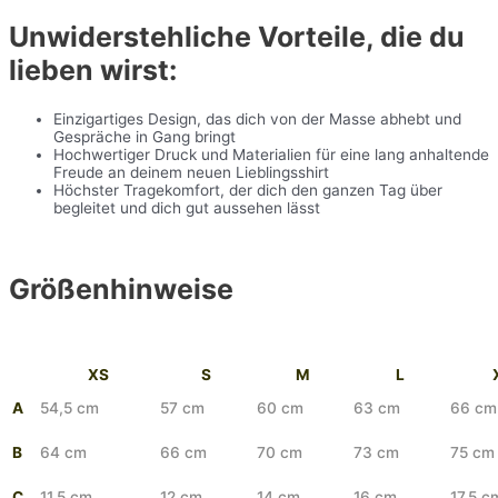
Unwiderstehliche Vorteile, die du
lieben wirst:
Einzigartiges Design, das dich von der Masse abhebt und
Gespräche in Gang bringt
Hochwertiger Druck und Materialien für eine lang anhaltende
Freude an deinem neuen Lieblingsshirt
Höchster Tragekomfort, der dich den ganzen Tag über
begleitet und dich gut aussehen lässt
Größenhinweise
XS
S
M
L
A
54,5 cm
57 cm
60 cm
63 cm
66 cm
B
64 cm
66 cm
70 cm
73 cm
75 cm
C
11,5 cm
12 cm
14 cm
16 cm
17,5 c