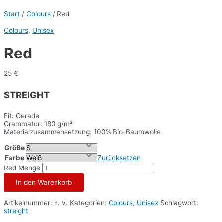
Start
/
Colours
/ Red
Colours
,
Unisex
Red
25
€
STREIGHT
Fit: Gerade
Grammatur: 180 g/m²
Materialzusammensetzung: 100% Bio-Baumwolle
Größe
Farbe
Zurücksetzen
Red Menge
In den Warenkorb
Artikelnummer:
n. v.
Kategorien:
Colours
,
Unisex
Schlagwort:
streight