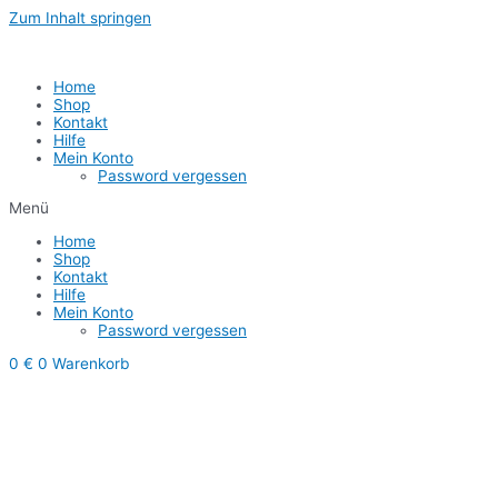
Zum Inhalt springen
1
Home
Shop
Kontakt
Hilfe
Mein Konto
Password vergessen
Menü
Home
Shop
Kontakt
Hilfe
Mein Konto
Password vergessen
0
€
0
Warenkorb