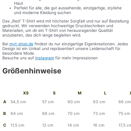
Haut
Perfekt für alle, die gut aussehende, einzigartige, stylishe
und moderne Kleidung suchen
Das „Red“ T-Shirt wird mit höchster Sorgfalt und nur auf Bestellung
gedruckt. Wir verwenden hochwertige Drucktechniken und
Materialien, um dir ein T-Shirt von herausragender Qualität
anzubieten, das dich lange begleiten wird.
Bei
myt-shop.de
findest du nur einzigartige Eigenkreationen. Jedes
Design ist ein Unikat und repräsentiert unsere Leidenschaft für
besondere Mode.
Besuche uns auf
Instagram
für mehr Impressionen
Größenhinweise
XS
S
M
L
A
54,5 cm
57 cm
60 cm
63 cm
66 cm
B
64 cm
66 cm
70 cm
73 cm
75 cm
C
11,5 cm
12 cm
14 cm
16 cm
17,5 c