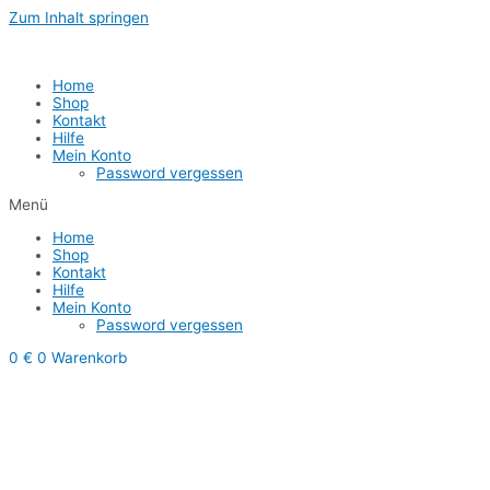
Zum Inhalt springen
1
Home
Shop
Kontakt
Hilfe
Mein Konto
Password vergessen
Menü
Home
Shop
Kontakt
Hilfe
Mein Konto
Password vergessen
0
€
0
Warenkorb