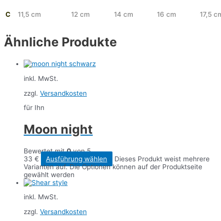
C
11,5 cm
12 cm
14 cm
16 cm
17,5 c
Ähnliche Produkte
inkl. MwSt.
zzgl.
Versandkosten
für Ihn
Moon night
Bewertet mit
0
von 5
33
€
Ausführung wählen
Dieses Produkt weist mehrere
Varianten auf. Die Optionen können auf der Produktseite
gewählt werden
inkl. MwSt.
zzgl.
Versandkosten