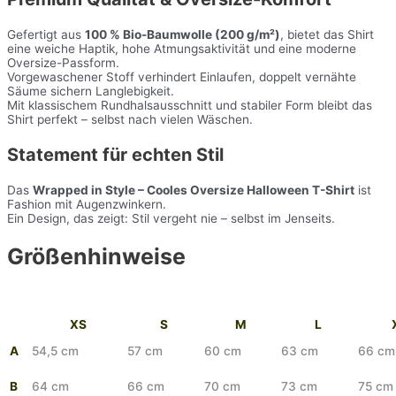
Gefertigt aus
100 % Bio-Baumwolle (200 g/m²)
, bietet das Shirt
eine weiche Haptik, hohe Atmungsaktivität und eine moderne
Oversize-Passform.
Vorgewaschener Stoff verhindert Einlaufen, doppelt vernähte
Säume sichern Langlebigkeit.
Mit klassischem Rundhalsausschnitt und stabiler Form bleibt das
Shirt perfekt – selbst nach vielen Wäschen.
Statement für echten Stil
Das
Wrapped in Style – Cooles Oversize Halloween T-Shirt
ist
Fashion mit Augenzwinkern.
Ein Design, das zeigt: Stil vergeht nie – selbst im Jenseits.
Größenhinweise
XS
S
M
L
A
54,5 cm
57 cm
60 cm
63 cm
66 cm
B
64 cm
66 cm
70 cm
73 cm
75 cm