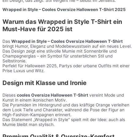
Ein Design, das zeigt: Stil vergeht nie – selbst im Jenseits.
Wrapped in Style – Cooles Oversize Halloween T-Shirt 2025
Warum das Wrapped in Style T-Shirt ein
Must-Have für 2025 ist
Das
Wrapped in Style – Cooles Oversize Halloween T-Shirt
bringt Humor, Eleganz und Modebewusstsein auf ein neues Level.
Das Design zeigt eine stilvolle Mumie mit Sonnenbrille und
Champagnerglas – ein Symbol für unsterblichen Stil und
Selbstironie.
Perfekt für Halloween 2025, Partys oder urbane Outfits mit einer
Prise Luxus und Witz.
Design mit Klasse und Ironie
Dieses
cooles Oversize Halloween T-Shirt
vereint Mode und
Kunst in einem ikonischen Motiv.
Die Pyramiden im Hintergrund und das kräftige Orange verleihen
dem Look Tiefe und Charakter, während die Pose der Figur an
High-Fashion-Kampagnen erinnert.
Das Statement „Wrapped in Style“ spielt mit der Idee: auch als
Mumie bleibt man stylisch.
Premium Qualität & Oversize-Komfort